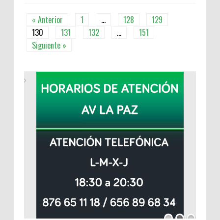
« Anterior
1
…
128
129
130
131
132
…
151
Siguiente »