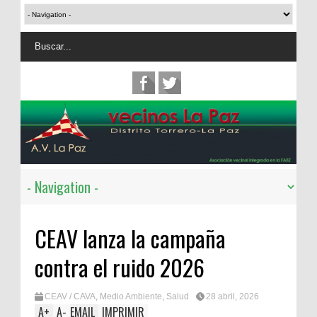
CEAV lanza la campaña
contra el ruido 2026
CEAV / CAVA
,
Medio Ambiente
,
Salud
28 abril, 2026
A
+
A
-
EMAIL
IMPRIMIR