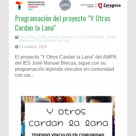
Programación del proyecto “Y Otros
Cardan la Lana”
AV La Paz
,
Citas
,
Distrito Torrero-La Paz
,
Entidades
,
Junta
,
Mayores
,
Ocio-cultura
,
Vecinos
21 octubre, 2025
El proyecto “Y Otros Cardan la Lana” del AMPA
del IES José Manuel Blecua, sigue con su
programación tejiendo vínculos en comunidad
con var...