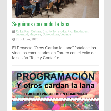
Seguimos cardando la lana
AV La Paz
,
Cultura
,
Distrito Torrero-La Paz
,
Entidades
,
Juventud
,
Mayores
,
Ocio-cultura
,
Vecinos
31 octubre, 2025
El Proyecto “Otros Cardan la Lana” fortalece los
vínculos comunitarios en Torrero con el éxito de
la sesión “Tejer y Contar” e...