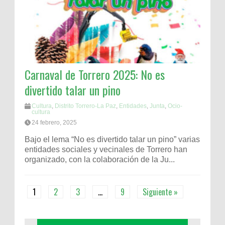
Carnaval de Torrero 2025: No es
divertido talar un pino
Cultura
,
Distrito Torrero-La Paz
,
Entidades
,
Junta
,
Ocio-
cultura
24 febrero, 2025
Bajo el lema “No es divertido talar un pino” varias
entidades sociales y vecinales de Torrero han
organizado, con la colaboración de la Ju...
1
2
3
…
9
Siguiente »