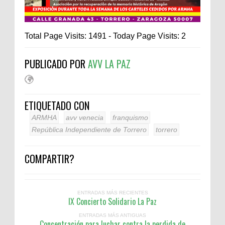
Total Page Visits: 1491 - Today Page Visits: 2
PUBLICADO POR
AVV LA PAZ
ETIQUETADO CON
ARMHA
avv venecia
franquismo
República Independiente de Torrero
torrero
COMPARTIR?
ENTRADAS MÁS RECIENTES
IX Concierto Solidario La Paz
ENTRADAS MÁS ANTIGUAS
Concentración para luchar contra la perdida de