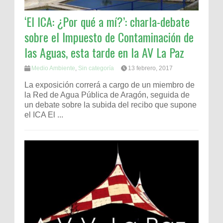
‘El ICA: ¿Por qué a mí?’: charla-debate
sobre el Impuesto de Contaminación de
las Aguas, esta tarde en la AV La Paz
Medio Ambiente
,
Sin categoría
13 febrero, 2017
La exposición correrá a cargo de un miembro de
la Red de Agua Pública de Aragón, seguida de
un debate sobre la subida del recibo que supone
el ICA El ...