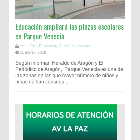
Educación ampliará las plazas escolares
en Parque Venecia
AV La Paz
,
Educación
,
Servicios
,
Vecinos
21 marzo, 2019
Según informan Heraldo de Aragón y El
Periódico de Aragón, Parque Venecia es una de
las zonas en las que mayor número de niños y
niñas no han consegu...