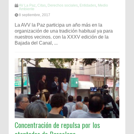
AV La Paz
,
Citas
,
Derechos sociales
,
Entidades
,
Medio
Ambiente
8 septiembre, 2017
La AVV la Paz participa un año más en la
organización de una tradición habitual ya para
nuestros vecinos. con la XXXV edición de la
Bajada del Canal, ...
Concentración de repulsa por los