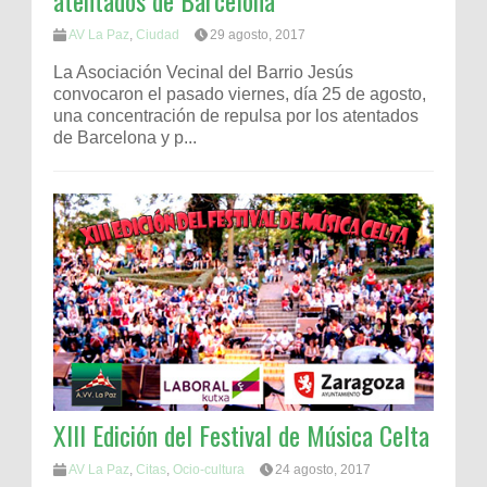
atentados de Barcelona
AV La Paz
,
Ciudad
29 agosto, 2017
La Asociación Vecinal del Barrio Jesús
convocaron el pasado viernes, día 25 de agosto,
una concentración de repulsa por los atentados
de Barcelona y p...
XIII Edición del Festival de Música Celta
AV La Paz
,
Citas
,
Ocio-cultura
24 agosto, 2017