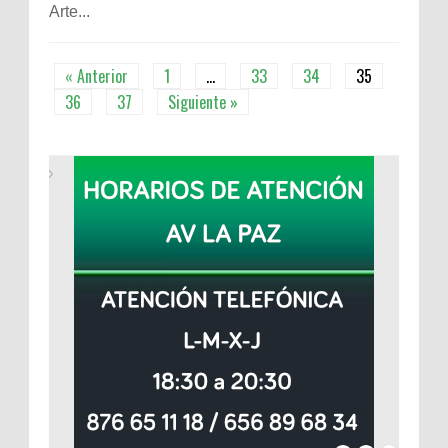
Arte...
« Anterior
1
…
33
34
35
36
37
Siguiente »