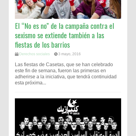
El “No es no” de la campaña contra el
sexismo se extiende también a las
fiestas de los barrios
Derechos sociales
3 mayo, 2016
Las fiestas de Casetas, que se han celebrado
este fin de semana, fueron las primeras en
adherirse a la iniciativa, que tendrá continuidad
esta próxima...