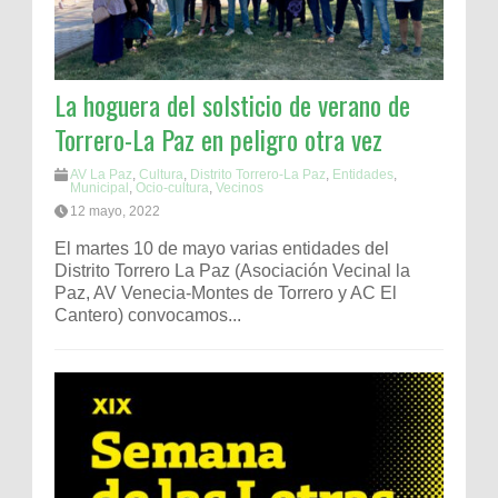
La hoguera del solsticio de verano de
Torrero-La Paz en peligro otra vez
AV La Paz
,
Cultura
,
Distrito Torrero-La Paz
,
Entidades
,
Municipal
,
Ocio-cultura
,
Vecinos
12 mayo, 2022
El martes 10 de mayo varias entidades del
Distrito Torrero La Paz (Asociación Vecinal la
Paz, AV Venecia-Montes de Torrero y AC El
Cantero) convocamos...