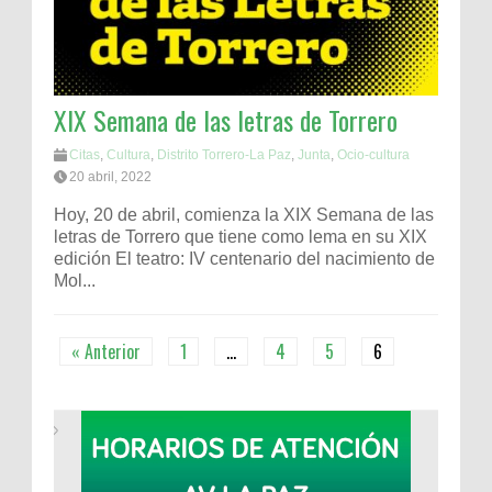
XIX Semana de las letras de Torrero
Citas
,
Cultura
,
Distrito Torrero-La Paz
,
Junta
,
Ocio-cultura
20 abril, 2022
Hoy, 20 de abril, comienza la XIX Semana de las
letras de Torrero que tiene como lema en su XIX
edición El teatro: IV centenario del nacimiento de
Mol...
« Anterior
1
…
4
5
6