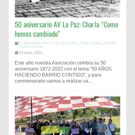
50 aniversario AV La Paz: Charla “Como
hemos cambiado”
50 Aniversario AV La Paz
,
AV La Paz
,
Citas
,
Cultura
,
Distrito
Torrero-La Paz
14 junio, 2022
Este año nuestra Asociación celebra su 50
aniversario 1972-2022 con el lema “50 AÑOS
HACIENDO BARRIO CONTIGO”, y para
conmemorarlo vamos a realizar va...